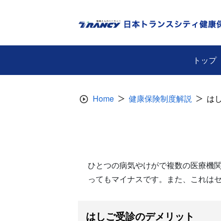
Skip
to
content
トップ
Home
健康保険制度解説
は
ひとつの病気やけがで複数の医療機
ってもマイナスです。また、これは
はしご受診のデメリット