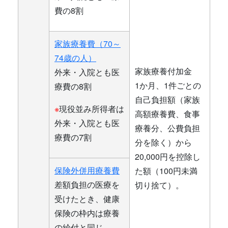
費の8割
家族療養費（70～
74歳の人）
家族療養付加金
外来・入院とも医
1か月、1件ごとの
療費の8割
自己負担額（家族
※
現役並み所得者は
高額療養費、食事
外来・入院とも医
療養分、公費負担
療費の7割
分を除く）から
20,000円を控除し
保険外併用療養費
た額（100円未満
差額負担の医療を
切り捨て）。
受けたとき、健康
保険の枠内は療養
の給付と同じ