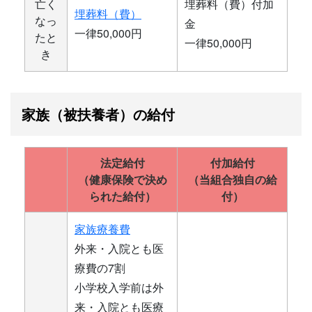
亡く
埋葬料（費）付加
埋葬料（費）
なっ
金
一律50,000円
たと
一律50,000円
き
家族（被扶養者）の給付
法定給付
付加給付
（健康保険で決め
（当組合独自の給
られた給付）
付）
家族療養費
外来・入院とも医
療費の7割
小学校入学前は外
来・入院とも医療