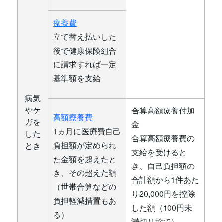
療養費
立て替え払いした
後で健康保険組合
に請求すれば一定
基準額を支給
病気
やケ
合算高額療養付加
高額療養費
ガを
金
1ヵ月に医療費自己
した
合算高額療養費の
負担額が定められ
とき
支給を受けると
た金額を超えたと
き、自己負担額の
き、その超えた額
合計額から1件あた
（世帯合算などの
り20,000円を控除
負担軽減措置もあ
した額（100円未
る）
満切り捨て）。