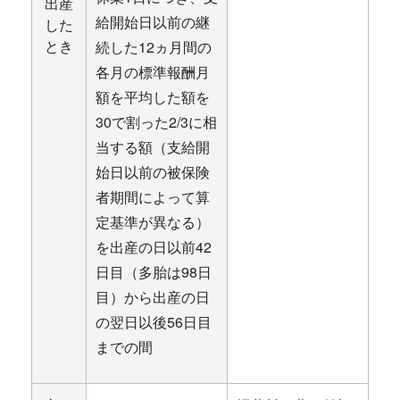
出産
給開始日以前の継
した
とき
続した12ヵ月間の
各月の標準報酬月
額を平均した額を
30で割った2/3に相
当する額（支給開
始日以前の被保険
者期間によって算
定基準が異なる）
を出産の日以前42
日目（多胎は98日
目）から出産の日
の翌日以後56日目
までの間