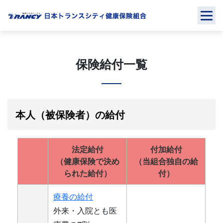
Skip
to
content
保険給付一覧
本人（被保険者）の給付
法定給付
付加給付
（健康保険で決め
（当組合独自の給
られた給付）
付）
療養の給付
外来・入院とも医