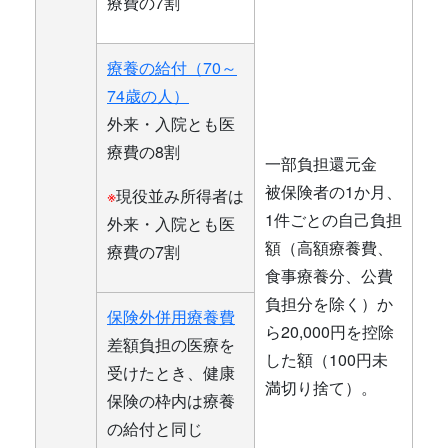
療費の7割
療養の給付（70～
74歳の人）
外来・入院とも医
療費の8割
一部負担還元金
被保険者の1か月、
※
現役並み所得者は
1件ごとの自己負担
外来・入院とも医
額（高額療養費、
療費の7割
食事療養分、公費
負担分を除く）か
保険外併用療養費
ら20,000円を控除
差額負担の医療を
した額（100円未
受けたとき、健康
満切り捨て）。
保険の枠内は療養
の給付と同じ