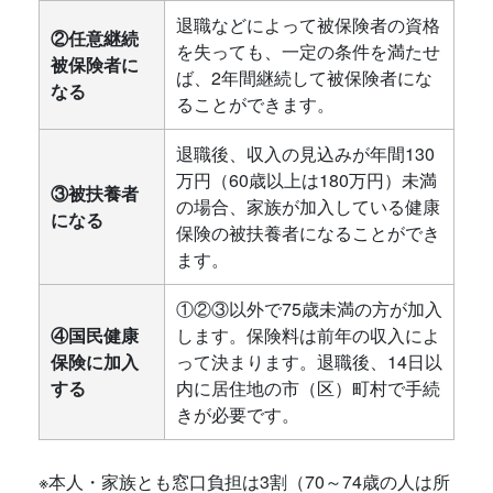
退職などによって被保険者の資格
②任意継続
を失っても、一定の条件を満たせ
被保険者に
ば、2年間継続して被保険者にな
なる
ることができます。
退職後、収入の見込みが年間130
万円（60歳以上は180万円）未満
③被扶養者
の場合、家族が加入している健康
になる
保険の被扶養者になることができ
ます。
①②③以外で75歳未満の方が加入
④国民健康
します。保険料は前年の収入によ
保険に加入
って決まります。退職後、14日以
する
内に居住地の市（区）町村で手続
きが必要です。
※本人・家族とも窓口負担は3割（70～74歳の人は所